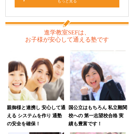
もっと見る
進学教室SEFは、
お子様が安心して通える塾です
親御様と連携し
安心して通
国公立はもちろん
私立難関
える
システムを作り
通塾
校への
第一志望校合格
実
の安全を確保！
績も豊富です！