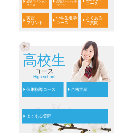
受験スペシャル
受験スペシャル
コース
コース
コース
実習
中学生進学
よくある
プリント
コース
ご質問
高校生
コース
High school
個別指導コース
合格実績
よくある質問