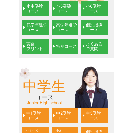
小中受験
小5受験
小6受験
コース
コース
コース
低学年進学
高学年進学
個別指導
コース
コース
コース
実習
よくある
特別コース
プリント
ご質問
中学生
コース
Junior High school
中1受験
中2受験
中3受験
コース
コース
コース
中1・中2
中3
個別指導