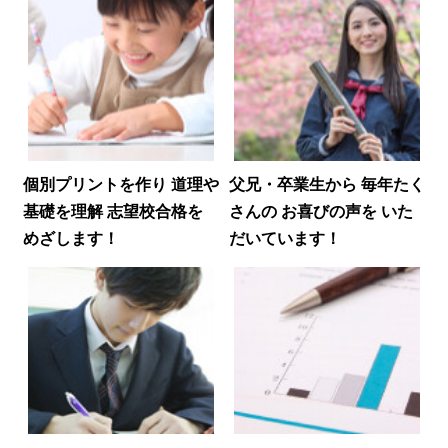
個別プリントを作り
道理や
父兄・卒業生から
毎年たく
基礎を理解
志望校合格を
さんの
お喜びの声を
いた
めざします！
だいています！