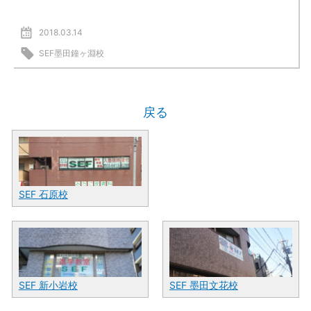
2018.03.14
SEF墨田鐘ヶ淵校
戻る
SEF 石原校
SEF 新小岩校
SEF 墨田文花校