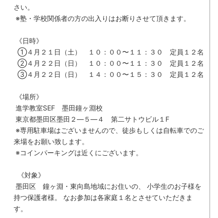
さい。
※塾・学校関係者の方の出入りはお断りさせて頂きます。
《日時》
①４月２１日（土） １０：００〜１１：３０ 定員１２名
②４月２２日（日） １０：００〜１１：３０ 定員１２名
③４月２２日（日） １４：００〜１５：３０ 定員１２名
《場所》
進学教室
SEF
墨田鐘ヶ淵校
東京都墨田区墨田２—５—４ 第二サトウビル１
F
※専用駐車場はございませんので、徒歩もしくは自転車でのご
来場をお願い致します。
※コインパーキングは近くにございます。
《対象》
墨田区 鐘ヶ淵・東向島地域にお住いの、
小学生のお子様を
持つ保護者様。
なお参加は各家庭１名とさせていただきま
す。