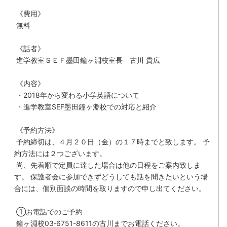
《費用》
無料
《話者》
進学教室ＳＥＦ墨田鐘ヶ淵校室長 古川 貴広
《内容》
・
2018
年から変わる小学英語について
・進学教室
SEF
墨田鐘ヶ淵校での対応と紹介
《予約方法》
予約締切は、４月２０日（金）の１７時までと致します。
予
約方法には２つございます。
尚、先着順で定員に達した場合は他の日程をご案内致しま
す。
保護者会に参加できずどうしても話を聞きたいという場
合には、個別面談の時間を取りますので申し出てください。
①お電話でのご予約
鐘ヶ淵校
03
‐
6751-8611
の古川までお電話ください。