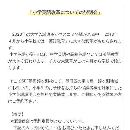
「小学英語改革についての説明会」
2020
年の大学入試改革がマスコミで騒がれる中、
2018
年
４月から小学校では「英語教育」に大きな変革がもたらされま
す。
小学英語が変われば、中学英語や高校英語ひいては英語教育
が大きく変わります。そんな大変革がこの４月から学校で始ま
ります。
そこで
SEF
墨田鐘ヶ淵校にて、墨田区の東向島・鐘ヶ淵地域
にお住いの、小学生のお子様をお持ちの保護者様を対象にした
小学英語説明会を無料で実施致します。ご興味がある対象の方
はご予約下さい。
【概要】
※保護者会は予約定員制となっています。
下記の３つの回から１つをお選びいただきお申し込みくだ