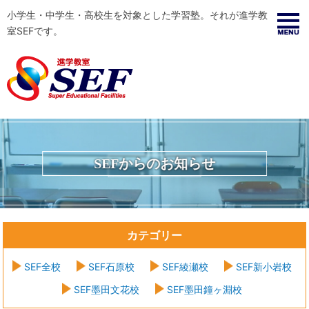
小学生・中学生・高校生を対象とした学習塾。それが進学教
室SEFです。
SEFからのお知らせ
カテゴリー
SEF全校
SEF石原校
SEF綾瀬校
SEF新小岩校
SEF墨田文花校
SEF墨田鐘ヶ淵校