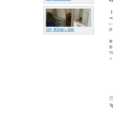
※
【
⇒
い
詳
SEF 墨田鐘ヶ淵校
進
室
TE
メ