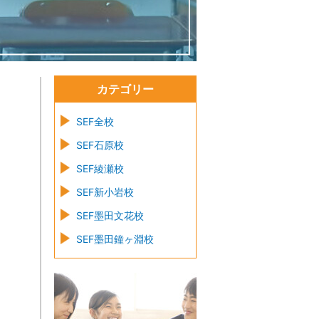
カテゴリー
SEF全校
SEF石原校
SEF綾瀬校
SEF新小岩校
SEF墨田文花校
SEF墨田鐘ヶ淵校