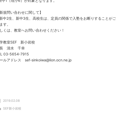
新中1（現小6）が対象となります。
新規問い合わせに関して】
新中2生、新中
3
生、高校生は、定員の関係で
入塾をお断りすることがご
ます。
しくは、教室へお問い合わせください！
学教室SEF 新小岩校
長 清水 千幸
L 03-5654-7915
ールアドレス sef-sinkoiwa@lion.ocn.ne.jp
2019.02.08
SEF新小岩校