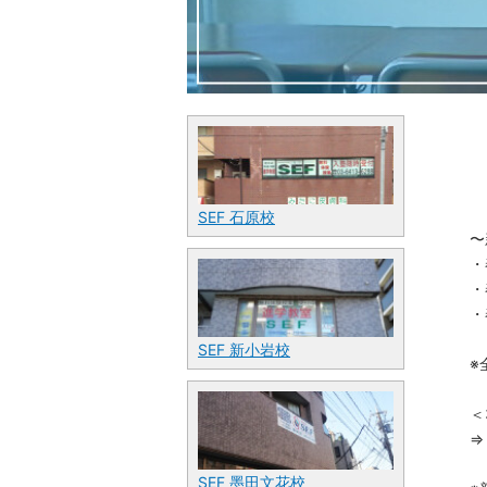
SEF 石原校
〜
・
・
・
SEF 新小岩校
※
＜
⇒
SEF 墨田文花校