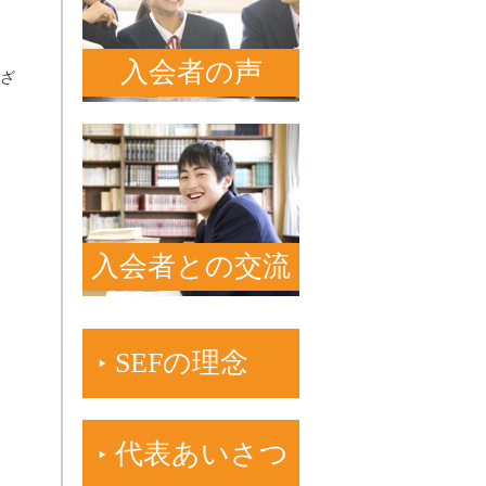
入会者の声
ざ
入会者との交流
SEFの理念
代表あいさつ