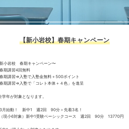
【新小岩校】春期キャンペーン
新小岩校 春期キャンペーン〜
春期講習4回無料
春期講習⇒入塾で入塾金無料＋500ポイント
春期講習⇒入塾で「コレト本体＋４色」を進呈
全学年が対象となります。
3月始動！ 新中1 週2回 90分＞先着3名！
（現小6対象）新中1受験ベーシックコース 週2回 90分 13770円