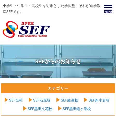
小学生・中学生・高校生を対象とした学習塾。それが進学教
室SEFです。
SEFからのお知らせ
カテゴリー
SEF全校
SEF石原校
SEF綾瀬校
SEF新小岩校
SEF墨田文花校
SEF墨田鐘ヶ淵校