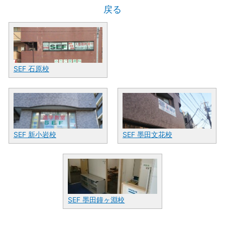
戻る
SEF 石原校
SEF 新小岩校
SEF 墨田文花校
SEF 墨田鐘ヶ淵校