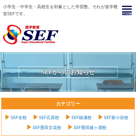
小学生・中学生・高校生を対象とした学習塾。それが進学教
室SEFです。
SEFからのお知らせ
カテゴリー
SEF全校
SEF石原校
SEF綾瀬校
SEF新小岩校
SEF墨田文花校
SEF墨田鐘ヶ淵校