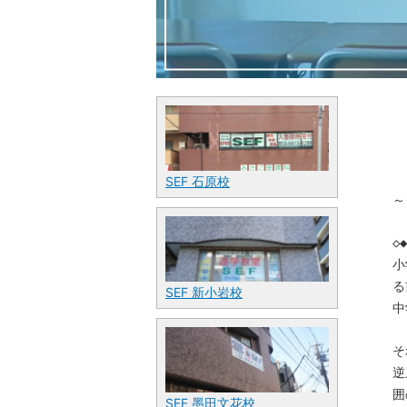
SEF 石原校
～
◇
小
る
SEF 新小岩校
中
そ
逆
囲
SEF 墨田文花校