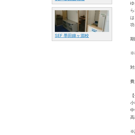
ゆ
ら
は
功
SEF 墨田鐘ヶ淵校
期
※
対
費
【
小
中
高
※