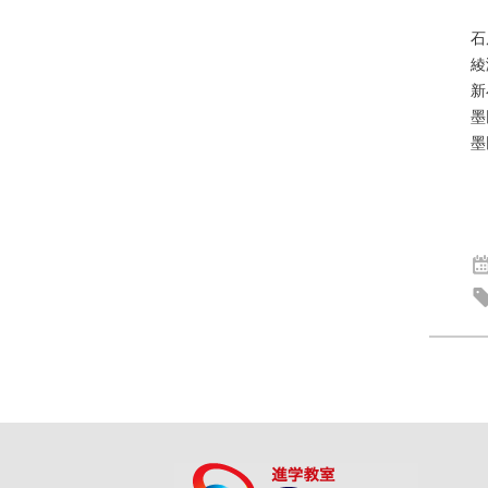
石
綾
新
墨
墨