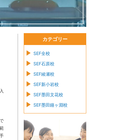
カテゴリー
SEF全校
SEF石原校
SEF綾瀬校
SEF新小岩校
入
SEF墨田文花校
SEF墨田鐘ヶ淵校
で
範
手