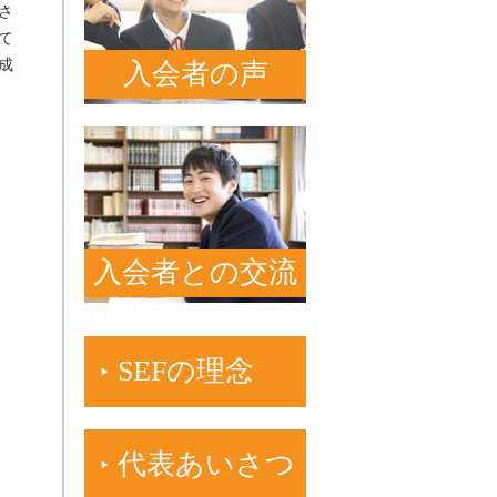
さ
て
成
入会者の声
入会者との交流
SEFの理念
代表あいさつ